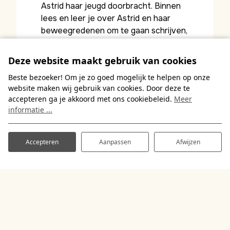
Astrid haar jeugd doorbracht. Binnen
lees en leer je over Astrid en haar
beweegredenen om te gaan schrijven,
terwijl buiten een wonderschone tuin
op je wacht. Op deze plek ga je even
Deze website maakt gebruik van cookies
terug in de tijd en krijg je een inkijkje in
Beste bezoeker! Om je zo goed mogelijk te helpen op onze
de Zweedse samenleving van ruim een
website maken wij gebruik van cookies. Door deze te
eeuw geleden.
accepteren ga je akkoord met ons cookiebeleid.
Meer
informatie ...
Lees meer
Accepteren
Aanpassen
Afwijzen