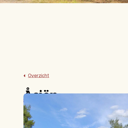
Overzicht
Åsjön
Zweedse charme, modern comfort
6
2