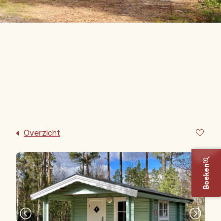
Overzicht
Blokhut
Boeken
6 personen
6
1